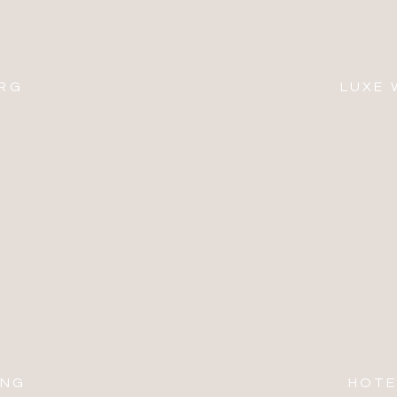
URG
LUXE
ING
HOTE