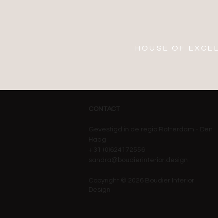
HOUSE OF EXCE
CONTACT
Gevestigd in de regio Rotterdam - Den
Haag
+ 31 (0)624172556
sandra@boudierinterior.design
Copyright © 2026 Boudier Interior
Design